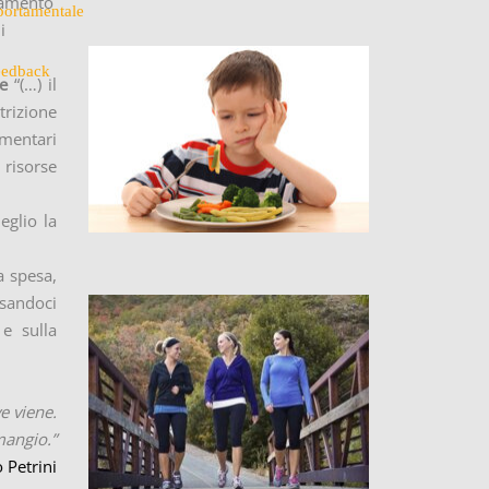
giamento
ortamentale
i
eedback
me
“(…) il
trizione
imentari
 risorse
eglio la
a spesa,
asandoci
 e sulla
e viene.
mangio.”
 Petrini