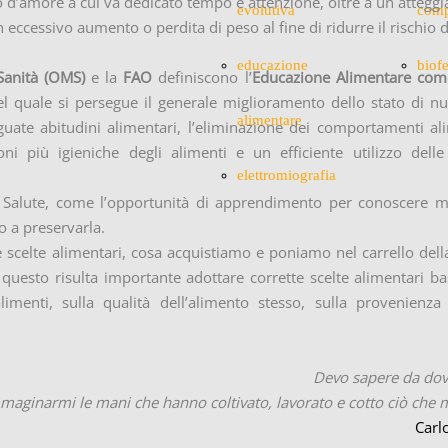
sto d’amore a cui va dedicato tempo e attenzione, oltre a un atteg
evolutiva
comp
 eccessivo aumento o perdita di peso al fine di ridurre il rischio d
educazione
biof
 Sanità (OMS)
e la
FAO
definiscono l’
Educazione Alimentare co
 quale si persegue il generale miglioramento dello stato di nu
alimentare
guate abitudini alimentari, l’eliminazione dei comportamenti al
oni più igieniche degli alimenti e un efficiente utilizzo delle
elettromiografia
la Salute, come l’opportunità di apprendimento per conoscere m
o a preservarla.
 scelte alimentari, cosa acquistiamo e poniamo nel carrello dell
 questo risulta importante adottare corrette scelte alimentari b
 alimenti, sulla qualità dell’alimento stesso, sulla provenienza
Devo sapere da dov
aginarmi le mani che hanno coltivato, lavorato e cotto ciò che 
Carlo