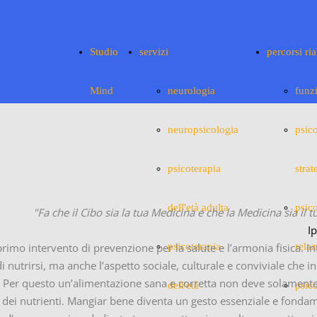
Studio
servizi
percorsi ria
Mind
neurologia
funz
neuropsicologia
psic
psicoterapia
strat
dell'età adulta
psic
"Fa che il Cibo sia la tua Medicina e che la Medicina sia il 
I
rimo intervento di prevenzione per la salute e l’armonia fisica. I
psicoterapia
rela
i nutrirsi, ma anche l’aspetto sociale, culturale e conviviale che 
 Per questo un’alimentazione sana e corretta non deve solament
dell'età
psic
va dei nutrienti. Mangiar bene diventa un gesto essenziale e fonda