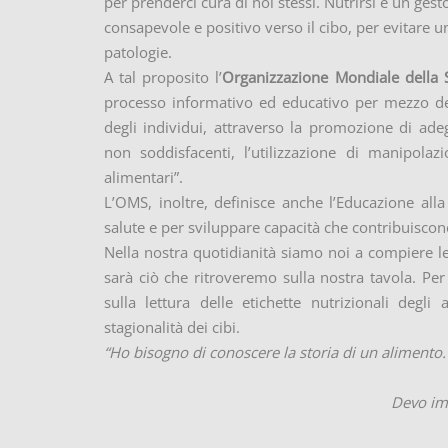
per prenderci cura di noi stessi. Nutrirsi è un ge
consapevole e positivo verso il cibo, per evitare un
patologie.
A tal proposito l’
Organizzazione Mondiale della
processo informativo ed educativo per mezzo del
degli individui, attraverso la promozione di ade
non soddisfacenti, l’utilizzazione di manipolazi
alimentari”.
L’OMS, inoltre, definisce anche l’Educazione al
salute e per sviluppare capacità che contribuiscon
Nella nostra quotidianità siamo noi a compiere le
sarà ciò che ritroveremo sulla nostra tavola. Per
sulla lettura delle etichette nutrizionali degli
stagionalità dei cibi.
“
Ho bisogno di conoscere la storia di un alimento.
Devo imm